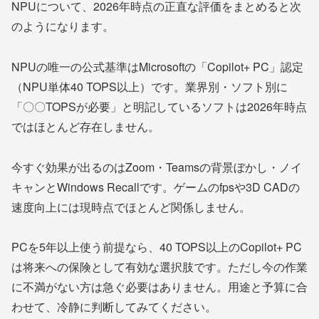
NPUについて、2026年時点の正直な評価をまとめると次
のようになります。
NPUの唯一の公式基準はMicrosoftの「Copilot+ PC」認定
（NPU単体40 TOPS以上）です。業界別・ソフト別に
「〇〇TOPSが必要」と明記しているソフトは2026年時点
ではほとんど存在しません。
今すぐ効果が出るのはZoom・Teamsの背景ぼかし・ノイ
キャンとWindows Recallです。ゲームのfpsや3D CADの
速度向上には現時点でほとんど関係しません。
PCを5年以上使う前提なら、40 TOPS以上のCopilot+ PC
は将来への保険として有効な選択肢です。ただし今の作業
に不満がない方は急ぐ必要はありません。用途と予算に合
わせて、冷静に判断してみてください。