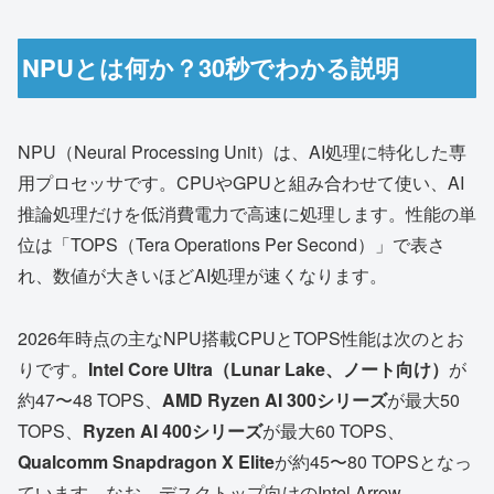
NPUとは何か？30秒でわかる説明
NPU（Neural Processing Unit）は、AI処理に特化した専
用プロセッサです。CPUやGPUと組み合わせて使い、AI
推論処理だけを低消費電力で高速に処理します。性能の単
位は「TOPS（Tera Operations Per Second）」で表さ
れ、数値が大きいほどAI処理が速くなります。
2026年時点の主なNPU搭載CPUとTOPS性能は次のとお
りです。
Intel Core Ultra（Lunar Lake、ノート向け）
が
約47〜48 TOPS、
AMD Ryzen AI 300シリーズ
が最大50
TOPS、
Ryzen AI 400シリーズ
が最大60 TOPS、
Qualcomm Snapdragon X Elite
が約45〜80 TOPSとなっ
ています。なお、デスクトップ向けのIntel Arrow