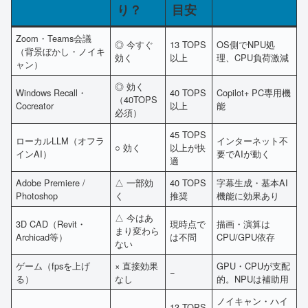
り？
目安
Zoom・Teams会議
◎ 今すぐ
13 TOPS
OS側でNPU処
（背景ぼかし・ノイキ
効く
以上
理、CPU負荷激減
ャン）
◎ 効く
Windows Recall・
40 TOPS
Copilot+ PC専用機
（40TOPS
Cocreator
以上
能
必須）
45 TOPS
ローカルLLM（オフラ
インターネット不
○ 効く
以上が快
インAI）
要でAIが動く
適
Adobe Premiere /
△ 一部効
40 TOPS
字幕生成・基本AI
Photoshop
く
推奨
機能に効果あり
△ 今はあ
3D CAD（Revit・
現時点で
描画・演算は
まり変わら
Archicad等）
は不問
CPU/GPU依存
ない
ゲーム（fpsを上げ
× 直接効果
GPU・CPUが支配
−
る）
なし
的。NPUは補助用
ノイキャン・ハイ
13 TOPS