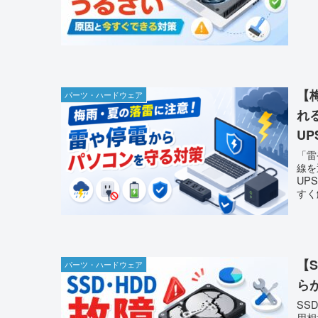
【
パーツ・ハードウェア
れ
U
「雷
線を
UP
すく
【
パーツ・ハードウェア
ら
SS
用相