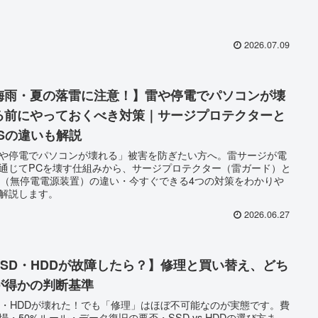
2026.07.09
梅雨・夏の落雷に注意！】雷や停電でパソコンが壊
る前にやっておくべき対策｜サージプロテクターと
PSの違いも解説
や停電でパソコンが壊れる」被害を防ぎたい方へ。雷サージが電
通じてPCを壊す仕組みから、サージプロテクター（雷ガード）と
S（無停電電源装置）の違い・今すぐできる4つの対策をわかりや
解説します。
2026.06.27
SSD・HDDが故障したら？】修理と買い替え、どち
が得かの判断基準
D・HDDが壊れた！でも「修理」はほぼ不可能なのが実態です。費
場・50%ルール・データ復旧の要否・SSD vs HDDの選び方ま