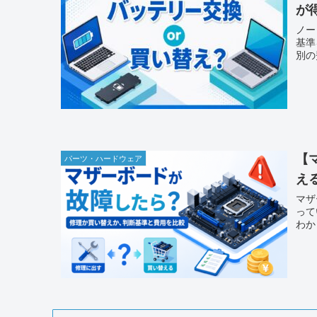
が
ノー
基準
別の
【
パーツ・ハードウェア
え
マザ
って
わか