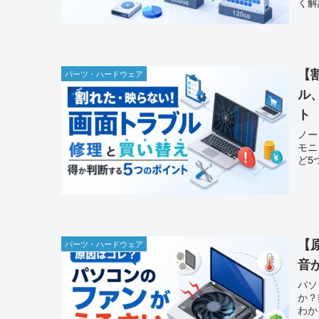
く解
【
パーツ・ハードウェア
ル
ト
ノー
モニ
ど5
【
パーツ・ハードウェア
音
パソ
か？
わか