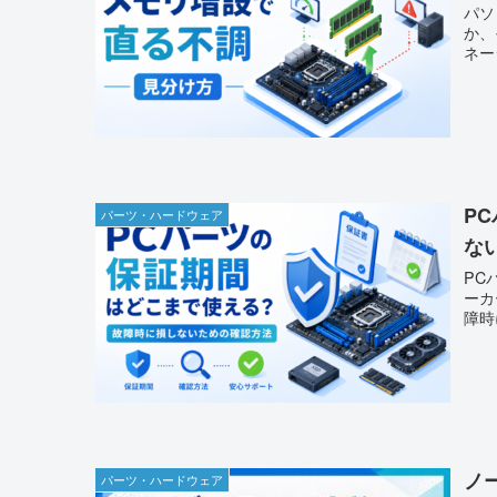
パソ
か、
ネー
P
パーツ・ハードウェア
な
PC
ーカ
障時
ノ
パーツ・ハードウェア