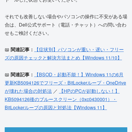
それでも改善しない場合やパソコンの操作に不安がある場
合は、Dell公式サポート（電話・チャット）への問い合わ
せもご検討ください。
📖
関連記事：
【症状別】パソコンが重い・遅い・フリー
ズの原因チェックと解決方法まとめ【Windows 11/10】
📖
関連記事：
【BSOD・起動不能！】Windows 11の6月
更新KB5094126でフリーズ・BitLockerループ・OneDrive
が壊れた場合の対処法
／
【HPのPCが起動しない！】
KB5094126後のブルースクリーン（0xc0430001）・
BitLockerループの原因と対処法【Windows 11】