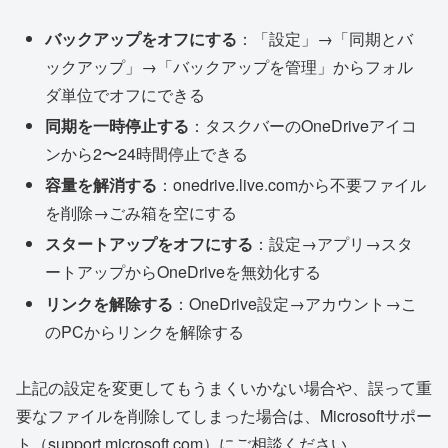
バックアップをオフにする
：「設定」→「同期とバ
ックアップ」→「バックアップを管理」からフォル
ダ単位でオフにできる
同期を一時停止する
：タスクバーのOneDriveアイコ
ンから2〜24時間停止できる
容量を解消する
：onedrive.live.comから不要ファイル
を削除→ごみ箱を空にする
スタートアップをオフにする
：設定→アプリ→スタ
ートアップからOneDriveを無効化する
リンクを解除する
：OneDrive設定→アカウント→こ
のPCからリンクを解除する
上記の設定を変更してもうまくいかない場合や、誤って重
要なファイルを削除してしまった場合は、Microsoftサポー
ト（support.microsoft.com）にご相談ください。