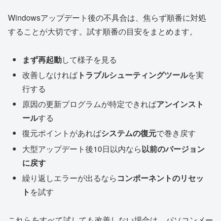
Windowsアップデート後の不具合は、焦らず順番に対処
することが大切です。試す順番の目安をまとめます。
まず再起動
して様子を見る
改善しなければ
トラブルシューティングツール
を実
行する
原因の更新プログラムが特定できれば
アンインスト
ール
する
復元ポイントがあれば
システムの復元
で巻き戻す
大型アップデート後10日以内なら
以前のバージョン
に戻す
繰り返しエラーが出るなら
コンポーネントのリセッ
ト
を試す
これらをすべて試しても改善しない場合は、パソコンメー