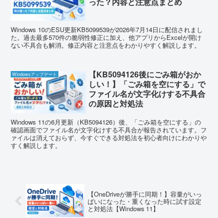
った？内容と注意点まとめ
Windows 10のESU更新KB5099539が2026年7月14日に配信されまし
た。過去最多570件の脆弱性修正に加え、他アプリからExcelが開け
ない不具合も解消。修正内容と注意点をわかりやすく解説します。
【KB5094126後にごみ箱がおか
Windowsアップデート
しい！】「ごみ箱を空にする」で
ファイル名が文字化けする不具合
の原因と対処法
Windows 11の6月更新（KB5094126）後、「ごみ箱を空にする」の
確認画面でファイル名が文字化けする不具合が報告されています。フ
ァイルは消えておらず、今すぐできる対処法を初心者向けにわかりや
すく解説します。
【OneDriveが勝手に同期！】容量がいっ
ぱいになった・重くなった時に試す設定
と対処法【Windows 11】