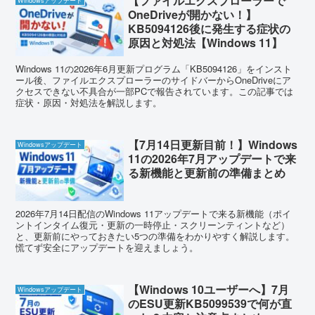
【ファイルエクスプローラーで
Windowsアップデート
OneDriveが開かない！】
KB5094126後に発生する症状の
原因と対処法【Windows 11】
Windows 11の2026年6月更新プログラム「KB5094126」をインスト
ール後、ファイルエクスプローラーのサイドバーからOneDriveにア
クセスできない不具合が一部PCで報告されています。この記事では
症状・原因・対処法を解説します。
【7月14日更新目前！】Windows
Windowsアップデート
11の2026年7月アップデートで来
る新機能と更新前の準備まとめ
2026年7月14日配信のWindows 11アップデートで来る新機能（ポイ
ントインタイム復元・更新の一時停止・スクリーンティントなど）
と、更新前にやっておきたい5つの準備をわかりやすく解説します。
慌てず安全にアップデートを迎えましょう。
【Windows 10ユーザーへ】7月
Windowsアップデート
のESU更新KB5099539で何が直