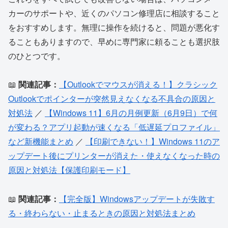
カーのサポートや、近くのパソコン修理店に相談すること
をおすすめします。無理に操作を続けると、問題が悪化す
ることもありますので、早めに専門家に頼ることも選択肢
のひとつです。
📖
関連記事：
【Outlookでマウスが消える！】クラシック
Outlookでポインターが突然見えなくなる不具合の原因と
対処法
／
【Windows 11】6月の月例更新（6月9日）で何
が変わる？アプリ起動が速くなる「低遅延プロファイル」
など新機能まとめ
／
【印刷できない！】Windows 11のア
ップデート後にプリンターが消えた・使えなくなった時の
原因と対処法【保護印刷モード】
📖
関連記事：
【完全版】Windowsアップデートが失敗す
る・終わらない・止まるときの原因と対処法まとめ