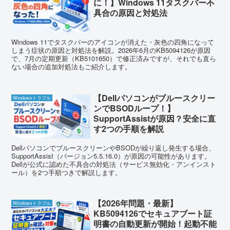
に！】Windows 11タスクバー不
具合の原因と対処法
Windows 11でタスクバーのアイコンが消えた・灰色の四角になって
しまう症状の原因と対処法を解説。2026年6月のKB5094126が原因
で、7月の定期更新（KB5101650）で修正済みですが、それでも直ら
ない場合の追加対処法もご紹介します。
【Dellパソコンがブルースクリー
Windowsトラブル
ンでBSODループ！】
SupportAssistが原因？安全に直
す2つの手順を解説
DellパソコンでブルースクリーンやBSODが繰り返し発生する場合、
SupportAssist（バージョン5.5.16.0）が原因の可能性があります。
Dellが公式に認めた不具合の対処法（サービス無効化・アンインスト
ール）を2つ手順つきで解説します。
【2026年問題・最新】
Windowsトラブル
KB5094126でセキュアブート証
明書の自動更新が開始！起動不能