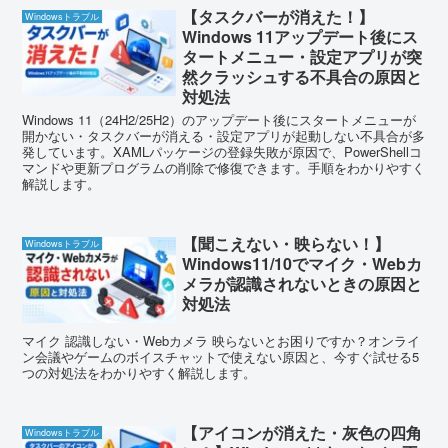
【タスクバーが消えた！】
Windowsトラブル
Windows 11アップデート後にス
タートメニュー・設定アプリが突
然クラッシュする不具合の原因と
対処法
Windows 11（24H2/25H2）のアップデート後にスタートメニューが
開かない・タスクバーが消える・設定アプリが起動しない不具合が多
発しています。XAMLパッケージの登録失敗が原因で、PowerShellコ
マンドや更新プログラムの削除で修復できます。手順をわかりやすく
解説します。
【聞こえない・映らない！】
Windowsトラブル
Windows11/10でマイク・Webカ
メラが認識されないときの原因と
対処法
マイク 認識しない・Webカメラ 映らないとお困りですか？オンライ
ン会議やゲームのボイスチャットで使えない原因と、今すぐ試せる5
つの対処法をわかりやすく解説します。
【アイコンが消えた・灰色の四角
Windowsトラブル