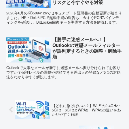
リスクと今すぐやる対策
2026年6月のKB5094126でセキュアブート証明書の自動更新が始まり
ました。HP・DellのPCで起動不能の報告も。今すぐPCR7バインデ
ィングを確認し、BitLocker回復キーを準備する方法を解説します。
【勝手に迷惑メールへ！】
Windowsトラブル
Outlookの迷惑メールフィルター
が誤判定するときの調整・解除手
順
Outlookで大事なメールが勝手に迷惑メールへ振り分けられてお困り
ですか？保護レベルの調整や信頼できる差出人の登録など5つの対処
法をわかりやすく解説します。
【どれに繋げばいい？】Wi-Fiの2.4GHz・
5GHz・6GHzとWPA2・WPA3の違いをわ
かりやすく解説