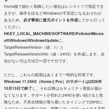
Home版で細かく制御したい場合はレジストリで指定でき
ますが、操作を誤るとWindowsが不安定になるおそれが
あるため、
必ず事前に復元ポイントを作成
してから行って
ください。
HKEY_LOCAL_MACHINE\SOFTWARE\Policies\Micros
oft\Windows\WindowsUpdate
に、
TargetReleaseVersion（値：1）と
TargetReleaseVersionInfo（値：24H2）を作成します。自
信がない方は方法①〜③で十分です。
ただし、これらの延期はあくまで一時的な対策です。
Windows 11 24H2（HomeとPro）のサポートは2026年
10月13日で終了
し、それ以降はセキュリティ更新が届か
なくなります。サポートが切れた24H2を使い続けると危
険なため、不具合情報が落ち着いたタイミングで25H2に
上げておくのが安心です。実際にアップグレードする手順