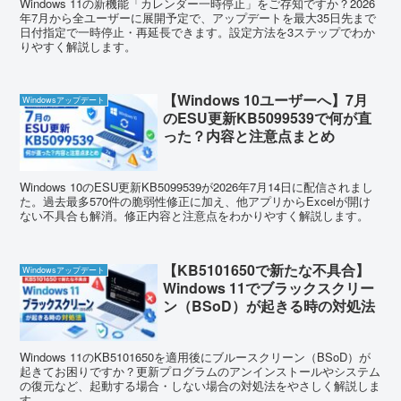
Windows 11の新機能「カレンダー一時停止」をご存知ですか？2026
年7月から全ユーザーに展開予定で、アップデートを最大35日先まで
日付指定で一時停止・再延長できます。設定方法を3ステップでわか
りやすく解説します。
【Windows 10ユーザーへ】7月
Windowsアップデート
のESU更新KB5099539で何が直
った？内容と注意点まとめ
Windows 10のESU更新KB5099539が2026年7月14日に配信されまし
た。過去最多570件の脆弱性修正に加え、他アプリからExcelが開け
ない不具合も解消。修正内容と注意点をわかりやすく解説します。
【KB5101650で新たな不具合】
Windowsアップデート
Windows 11でブラックスクリー
ン（BSoD）が起きる時の対処法
Windows 11のKB5101650を適用後にブルースクリーン（BSoD）が
起きてお困りですか？更新プログラムのアンインストールやシステム
の復元など、起動する場合・しない場合の対処法をやさしく解説しま
す。